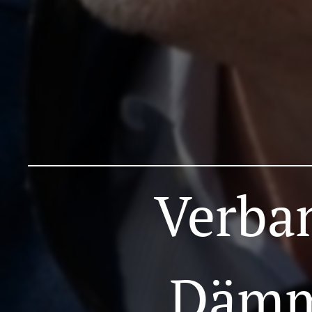
Verban
Dämm